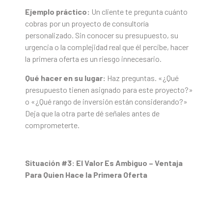
Ejemplo práctico:
Un cliente te pregunta cuánto
cobras por un proyecto de consultoría
personalizado. Sin conocer su presupuesto, su
urgencia o la complejidad real que él percibe, hacer
la primera oferta es un riesgo innecesario.
Qué hacer en su lugar:
Haz preguntas. «¿Qué
presupuesto tienen asignado para este proyecto?»
o «¿Qué rango de inversión están considerando?»
Deja que la otra parte dé señales antes de
comprometerte.
Situación #3: El Valor Es Ambiguo – Ventaja
Para Quien Hace la Primera Oferta
Cuando el valor de lo que se negocia es subjetivo o
difícil de cuantificar (servicios creativos, asesorías
especializadas, propiedades únicas), hacer la